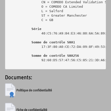
                 CN = COMODO Extended Validation Sec
                 O = COMODO CA Limited

                 L = Salford

                 ST = Greater Manchester

                 C = GB

Série
                 40:C5:76:A9:84:E3:46:80:6A:5A:89:0C:
Somme de contrôle SHA1
                 17:3F:80:A0:CE:72:DA:09:8F:49:53:44
Somme de contrôle SHA256
                 92:60:D5:57:47:56:C5:85:21:3D:A6:6C
Documents:
Politique de confidentialité
Fiche de confidentialité