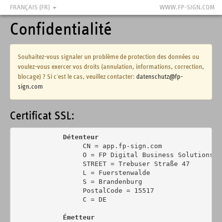
FRANÇAIS (FR)
WWW.FP-SIGN.COM
Confidentialité
Souhaitez-vous signaler un problème de protection des données ou
voulez-vous exercer vos droits (annulation, informations, correction,
blocage) ? Si c'est le cas, veuillez contacter:
datenschutz@fp-
sign.com
Certificat SSL:
Détenteur
                 CN = app.fp-sign.com

                 O = FP Digital Business Solutions Gm
                 STREET = Trebuser Straße 47

                 L = Fuerstenwalde

                 S = Brandenburg

                 PostalCode = 15517

                 C = DE

Émetteur