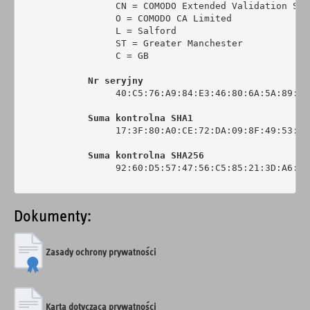
                 CN = COMODO Extended Validation Sec
                 O = COMODO CA Limited

                 L = Salford

                 ST = Greater Manchester

                 C = GB

Nr seryjny
                 40:C5:76:A9:84:E3:46:80:6A:5A:89:0C:
Suma kontrolna SHA1
                 17:3F:80:A0:CE:72:DA:09:8F:49:53:44
Suma kontrolna SHA256
                 92:60:D5:57:47:56:C5:85:21:3D:A6:6C
Dokumenty:
Zasady ochrony prywatności
Karta dotycząca prywatności