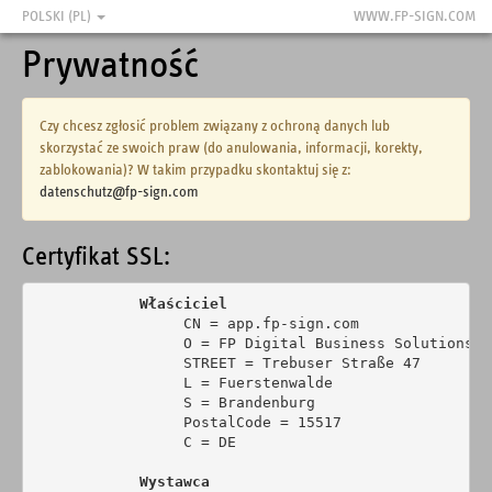
POLSKI (PL)
WWW.FP-SIGN.COM
Prywatność
Czy chcesz zgłosić problem związany z ochroną danych lub
skorzystać ze swoich praw (do anulowania, informacji, korekty,
zablokowania)? W takim przypadku skontaktuj się z:
datenschutz@fp-sign.com
Certyfikat SSL:
Właściciel
                 CN = app.fp-sign.com

                 O = FP Digital Business Solutions Gm
                 STREET = Trebuser Straße 47

                 L = Fuerstenwalde

                 S = Brandenburg

                 PostalCode = 15517

                 C = DE

Wystawca