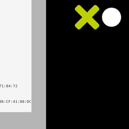
1:84:72

6:CF:41:88:DC:03:0F:C1:DB:64:1D:E9:B7:1E:63
