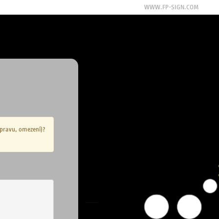
WWW.FP-SIGN.COM
opravu, omezení)?