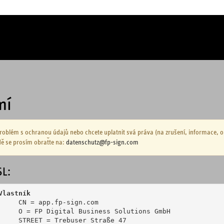
mí
problém s ochranou údajů nebo chcete uplatnit svá práva (na zrušení, informace, 
ě se prosím obraťte na:
datenschutz@fp-sign.com
SL:
Vlastník
     CN = app.fp-sign.com

     O = FP Digital Business Solutions GmbH

     STREET = Trebuser Straße 47
