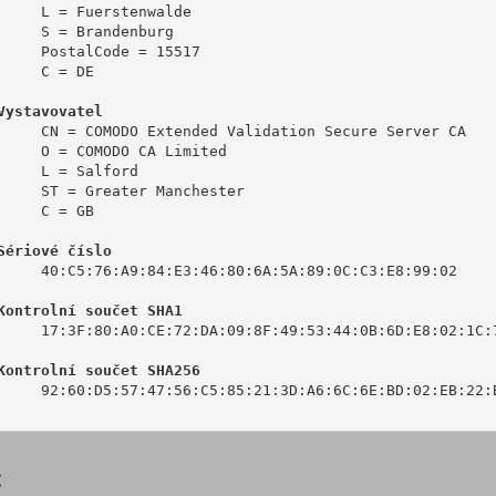
     L = Fuerstenwalde

     S = Brandenburg

     PostalCode = 15517

     C = DE

Vystavovatel
     CN = COMODO Extended Validation Secure Server CA

     O = COMODO CA Limited

     L = Salford

     ST = Greater Manchester

     C = GB

Sériové číslo
     40:C5:76:A9:84:E3:46:80:6A:5A:89:0C:C3:E8:99:02

Kontrolní součet SHA1
     17:3F:80:A0:CE:72:DA:09:8F:49:53:44:0B:6D:E8:02:1C:7
Kontrolní součet SHA256
     92:60:D5:57:47:56:C5:85:21:3D:A6:6C:6E:BD:02:EB:22:B
: