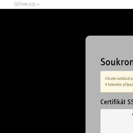
ČEŠTINA (CZ)
Soukro
Chcete nahlásit 
V takovém případ
Certifikát S
            
            
            