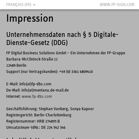
FRANÇAIS (FR)
WWW.FP-SIGN.COM
Impression
Unternehmensdaten nach § 5 Digitale-
Dienste-Gesetz (DDG)
FP Digital Business Solutions GmbH – Ein Unternehmen der FP-Gruppe
Barbara-McClintock-Straße 11
12489 Berlin
Support (nur Vertragskunden): +49 (0) 3361 6809410
E-Mail: info(at)fp-dbs.com
De-Mail: info(at)mentana.de-mail.de
Internet:
www.fp-dbs.com
Geschäftsführung: Stephan Vanberg, Sonya Kapoor
Registergericht: Berlin-Charlottenburg
Registernummer: HRB 274895 B
Umsatzsteuer-IdNr.: DE 224 542 346