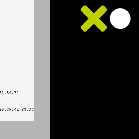
1:84:72

6:CF:41:88:DC:03:0F:C1:DB:64:1D:E9:B7:1E:63
