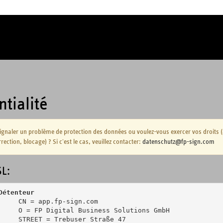
tialité
ignaler un problème de protection des données ou voulez-vous exercer vos droits 
ection, blocage) ? Si c'est le cas, veuillez contacter:
datenschutz@fp-sign.com
SL:
Détenteur
     CN = app.fp-sign.com

     O = FP Digital Business Solutions GmbH

     STREET = Trebuser Straße 47
