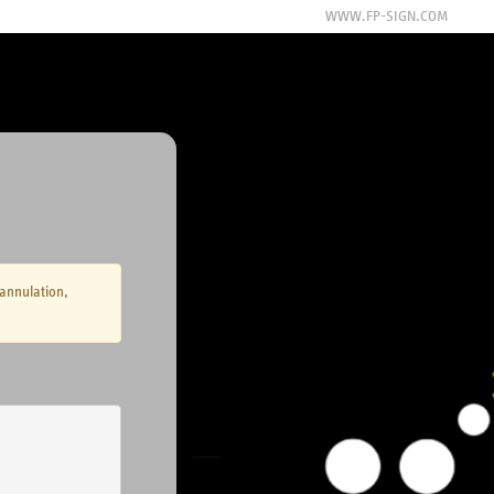
WWW.FP-SIGN.COM
(annulation,