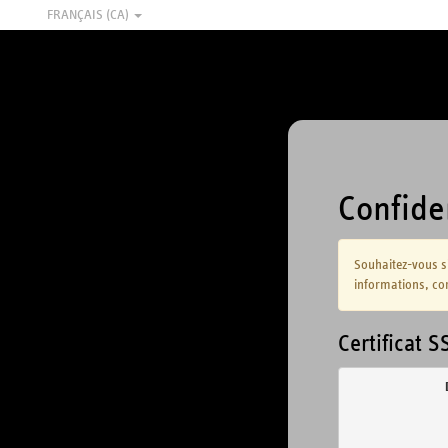
FRANÇAIS (CA)
Confiden
Souhaitez-vous s
informations, corr
Certificat S
            
            
            