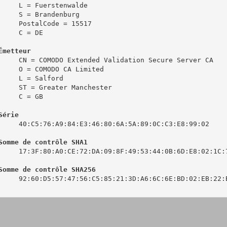
     L = Fuerstenwalde

     S = Brandenburg

     PostalCode = 15517

     C = DE

Émetteur
     CN = COMODO Extended Validation Secure Server CA

     O = COMODO CA Limited

     L = Salford

     ST = Greater Manchester

     C = GB

Série
     40:C5:76:A9:84:E3:46:80:6A:5A:89:0C:C3:E8:99:02

Somme de contrôle SHA1
     17:3F:80:A0:CE:72:DA:09:8F:49:53:44:0B:6D:E8:02:1C:7
Somme de contrôle SHA256
     92:60:D5:57:47:56:C5:85:21:3D:A6:6C:6E:BD:02:EB:22:B