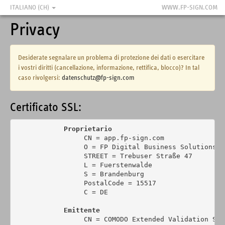
ITALIANO (CH)
WWW.FP-SIGN.COM
Privacy
Desiderate segnalare un problema di protezione dei dati o esercitare
i vostri diritti (cancellazione, informazione, rettifica, blocco)? In tal
caso rivolgersi:
datenschutz@fp-sign.com
Certificato SSL:
Proprietario
                 CN = app.fp-sign.com

                 O = FP Digital Business Solutions Gm
                 STREET = Trebuser Straße 47

                 L = Fuerstenwalde

                 S = Brandenburg

                 PostalCode = 15517

                 C = DE

Emittente
                 CN = COMODO Extended Validation Sec