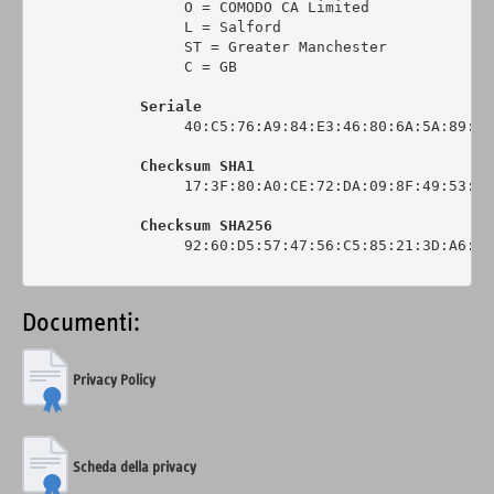
                 O = COMODO CA Limited

                 L = Salford

                 ST = Greater Manchester

                 C = GB

Seriale
                 40:C5:76:A9:84:E3:46:80:6A:5A:89:0C:
Checksum SHA1
                 17:3F:80:A0:CE:72:DA:09:8F:49:53:44
Checksum SHA256
                 92:60:D5:57:47:56:C5:85:21:3D:A6:6C
Documenti:
Privacy Policy
Scheda della privacy