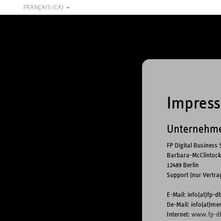
FRANÇAIS (CA)
Impress
Unternehme
FP Digital Busines
Barbara-McClintock
12489 Berlin
Support (nur Vertra
E-Mail: info(at)fp-
De-Mail: info(at)me
Internet:
www.fp-d