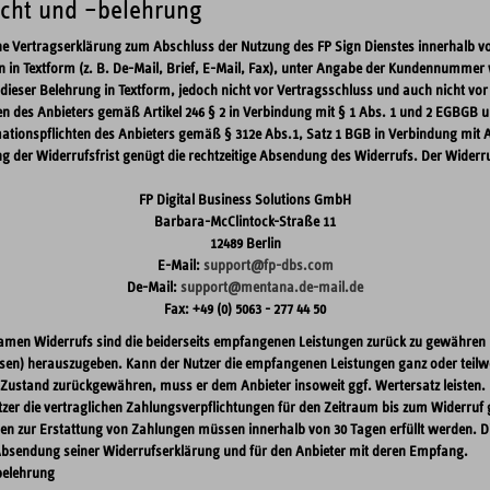
echt und –belehrung
ne Vertragserklärung zum Abschluss der Nutzung des FP Sign Dienstes innerhalb v
in Textform (z. B. De-Mail, Brief, E-Mail, Fax), unter Angabe der Kundennummer w
dieser Belehrung in Textform, jedoch nicht vor Vertragsschluss und auch nicht vor
en des Anbieters gemäß Artikel 246 § 2 in Verbindung mit § 1 Abs. 1 und 2 EGBGB u
ationspflichten des Anbieters gemäß § 312e Abs.1, Satz 1 BGB in Verbindung mit Ar
der Widerrufsfrist genügt die rechtzeitige Absendung des Widerrufs. Der Widerruf 
FP Digital Business Solutions GmbH
Barbara-McClintock-Straße 11
12489 Berlin
E-Mail:
support@fp-dbs.com
De-Mail:
support@mentana.de-mail.de
Fax: +49 (0) 5063 - 277 44 50
samen Widerrufs sind die beiderseits empfangenen Leistungen zurück zu gewähren
nsen) herauszugeben. Kann der Nutzer die empfangenen Leistungen ganz oder teilwe
 Zustand zurückgewähren, muss er dem Anbieter insoweit ggf. Wertersatz leisten.
tzer die vertraglichen Zahlungsverpflichtungen für den Zeitraum bis zum Widerruf 
en zur Erstattung von Zahlungen müssen innerhalb von 30 Tagen erfüllt werden. Die
Absendung seiner Widerrufserklärung und für den Anbieter mit deren Empfang.
belehrung