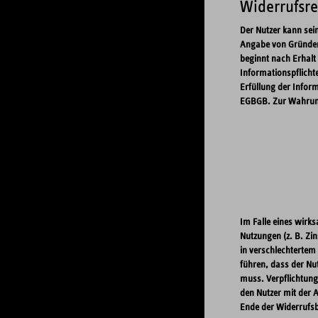
Widerrufsr
Der Nutzer kann sei
Angabe von Gründen 
beginnt nach Erhalt 
Informationspflicht
Erfüllung der Inform
EGBGB. Zur Wahrung 
Im Falle eines wirk
Nutzungen (z. B. Zi
in verschlechtertem
führen, dass der Nu
muss. Verpflichtung
den Nutzer mit der 
Ende der Widerrufs