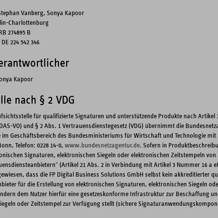
Stephan Vanberg, Sonya Kapoor
rlin-Charlottenburg
RB 274895 B
 DE 224 542 346
Verantwortlicher
Sonya Kapoor
elle nach § 2 VDG
sichtsstelle für qualifizierte Signaturen und unterstützende Produkte nach Artikel
eIDAS-VO) und § 2 Abs. 1 Vertrauensdienstegesetz (VDG) übernimmt die Bundesnetz
m Geschäftsbereich des Bundesministeriums für Wirtschaft und Technologie mit S
Bonn, Telefon: 0228 14-0,
www.bundesnetzagentur.de
. Sofern in Produktbeschreib
tronischen Signaturen, elektronischen Siegeln oder elektronischen Zeitstempeln von 
auensdiensteanbietern" (Artikel 21 Abs. 2 in Verbindung mit Artikel 3 Nummer 16 a 
gewiesen, dass die FP Digital Business Solutions GmbH selbst kein akkreditierter qua
ieter für die Erstellung von elektronischen Signaturen, elektronischen Siegeln od
sondern dem Nutzer hierfür eine gesetzeskonforme Infrastruktur zur Beschaffung u
Siegeln oder Zeitstempel zur Verfügung stellt (sichere Signaturanwendungskompon