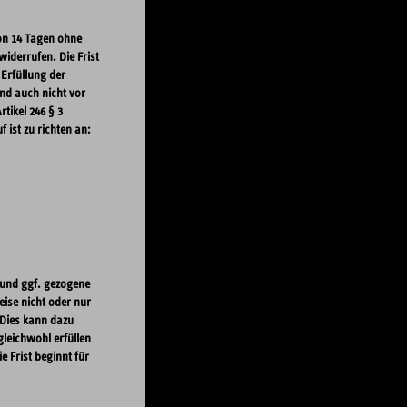
on 14 Tagen ohne
iderrufen. Die Frist
 Erfüllung der
nd auch nicht vor
tikel 246 § 3
ist zu richten an:
 und ggf. gezogene
ise nicht oder nur
 Dies kann dazu
gleichwohl erfüllen
 Frist beginnt für