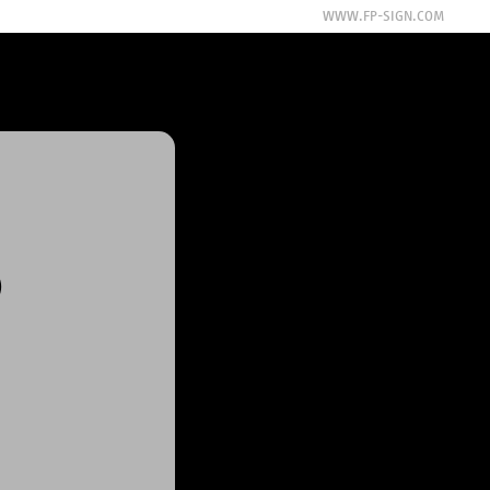
WWW.FP-SIGN.COM
)