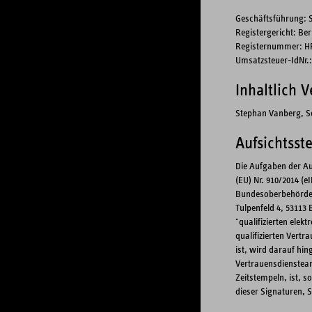
Geschäftsführung: 
Registergericht: Be
Registernummer: H
Umsatzsteuer-IdNr.:
Inhaltlich 
Stephan Vanberg, 
Aufsichtsst
Die Aufgaben der Auf
(EU) Nr. 910/2014 (
Bundesoberbehörde i
Tulpenfeld 4, 53113 
"qualifizierten elek
qualifizierten Vertr
ist, wird darauf hin
Vertrauensdiensteanb
Zeitstempeln, ist, 
dieser Signaturen, 