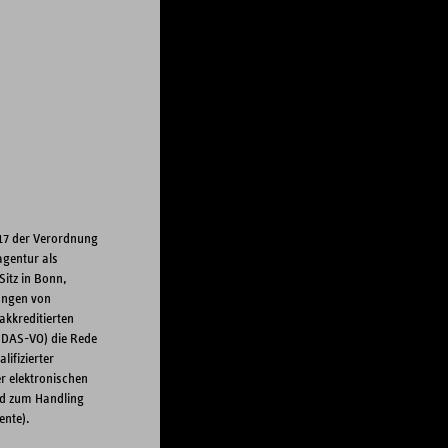
 17 der Verordnung
agentur als
itz in Bonn,
ungen von
akkreditierten
eIDAS-VO) die Rede
lifizierter
er elektronischen
nd zum Handling
ente).