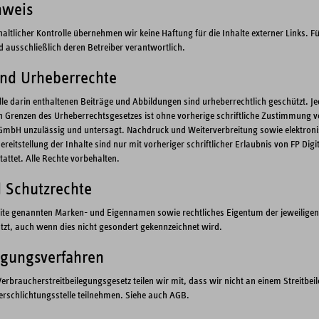
nweis
nhaltlicher Kontrolle übernehmen wir keine Haftung für die Inhalte externer Links. Fü
nd ausschließlich deren Betreiber verantwortlich.
und Urheberrechte
lle darin enthaltenen Beiträge und Abbildungen sind urheberrechtlich geschützt. J
 Grenzen des Urheberrechtsgesetzes ist ohne vorherige schriftliche Zustimmung vo
GmbH unzulässig und untersagt. Nachdruck und Weiterverbreitung sowie elektroni
ereitstellung der Inhalte sind nur mit vorheriger schriftlicher Erlaubnis von FP Digi
attet. Alle Rechte vorbehalten.
 Schutzrechte
site genannten Marken- und Eigennamen sowie rechtliches Eigentum der jeweiligen 
tzt, auch wenn dies nicht gesondert gekennzeichnet wird.
ligungsverfahren
erbraucherstreitbeilegungsgesetz teilen wir mit, dass wir nicht an einem Streitbe
erschlichtungsstelle teilnehmen. Siehe auch AGB.