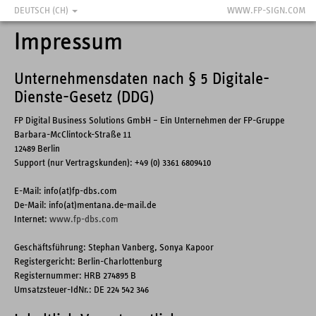
DEUTSCH (CH)
WWW.FP-SIGN.COM
Impressum
Unternehmensdaten nach § 5 Digitale-
Dienste-Gesetz (DDG)
FP Digital Business Solutions GmbH – Ein Unternehmen der FP-Gruppe
Barbara-McClintock-Straße 11
12489 Berlin
Support (nur Vertragskunden): +49 (0) 3361 6809410
E-Mail: info(at)fp-dbs.com
De-Mail: info(at)mentana.de-mail.de
Internet:
www.fp-dbs.com
Geschäftsführung: Stephan Vanberg, Sonya Kapoor
Registergericht: Berlin-Charlottenburg
Registernummer: HRB 274895 B
Umsatzsteuer-IdNr.: DE 224 542 346