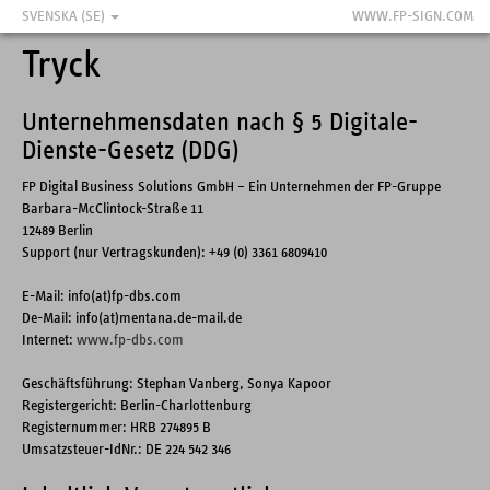
SVENSKA (SE)
WWW.FP-SIGN.COM
Tryck
Unternehmensdaten nach § 5 Digitale-
Dienste-Gesetz (DDG)
FP Digital Business Solutions GmbH – Ein Unternehmen der FP-Gruppe
Barbara-McClintock-Straße 11
12489 Berlin
Support (nur Vertragskunden): +49 (0) 3361 6809410
E-Mail: info(at)fp-dbs.com
De-Mail: info(at)mentana.de-mail.de
Internet:
www.fp-dbs.com
Geschäftsführung: Stephan Vanberg, Sonya Kapoor
Registergericht: Berlin-Charlottenburg
Registernummer: HRB 274895 B
Umsatzsteuer-IdNr.: DE 224 542 346