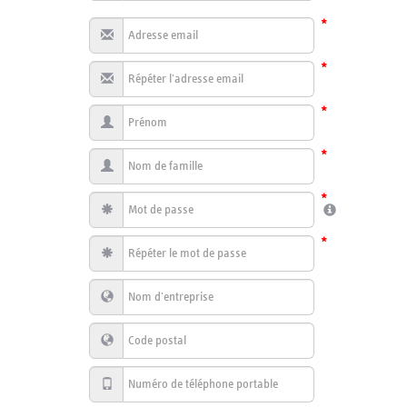
*
*
*
*
*
*