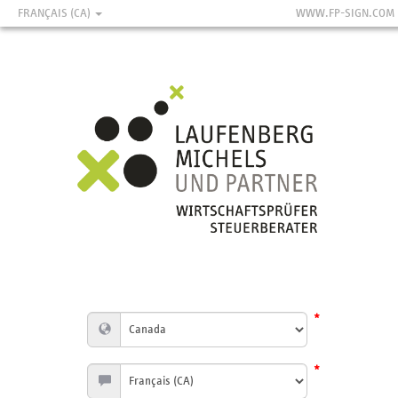
FRANÇAIS (CA)
WWW.FP-SIGN.COM
*
*