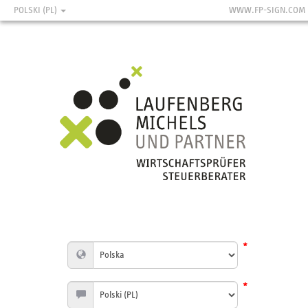
POLSKI (PL)
WWW.FP-SIGN.COM
*
*