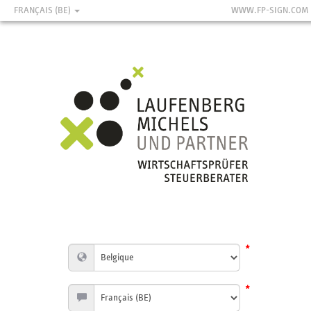
FRANÇAIS (BE)
WWW.FP-SIGN.COM
*
*